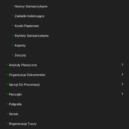
Notesy Samoprzylepne
Zakładki Indeksujące
Kostki Papierowe
Etykiety Samoprzylepne
Koperty
Zeszyty
Artykuły Plastyczne
Organizacja Dokumentów
Sprzęt Do Prezentacji
Pieczątki
Poligrafia
Serwis
Regeneracja Tuszy