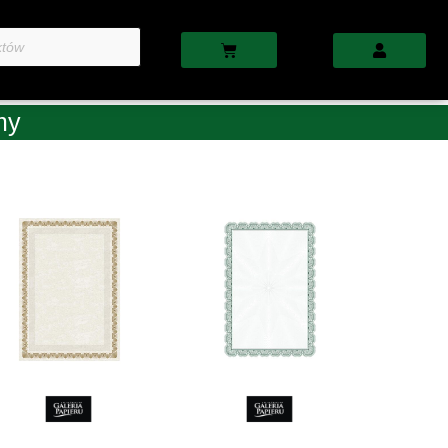
Cart
my