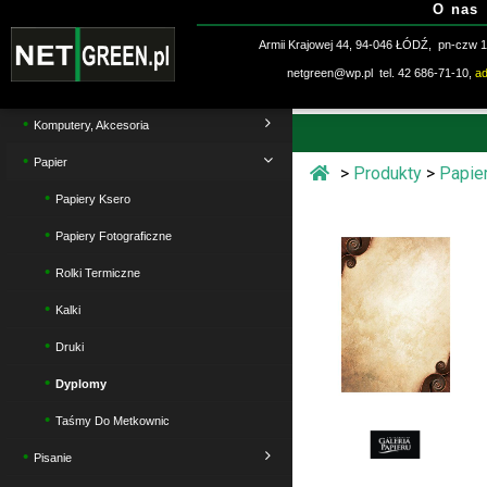
O nas
Przejdź
do
Armii Krajowej 44, 94-046 ŁÓDŹ, pn-czw 10
treści
netgreen@wp.pl tel. 42 686-71-10,
a
Komputery, Akcesoria
Papier
>
Produkty
>
Papie
Papiery Ksero
Papiery Fotograficzne
Rolki Termiczne
Kalki
Druki
Dyplomy
Taśmy Do Metkownic
Pisanie