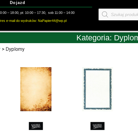
Dojazd
Wyszukiwarka
:00 – 18:00, pt: 10:00 – 17:30, sob 11:00 – 14:00
produktów
dres e-mail do wydruków: NaPapier44@wp.pl
Kategoria: Dyplo
r
>
Dyplomy