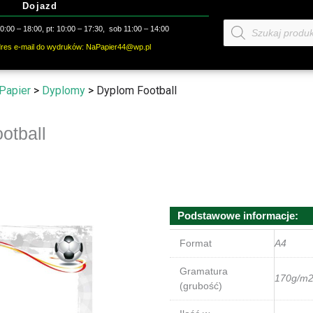
Dojazd
Wyszukiwarka
:00 – 18:00, pt: 10:00 – 17:30, sob 11:00 – 14:00
produktów
dres e-mail do wydruków: NaPapier44@wp.pl
Papier
>
Dyplomy
>
Dyplom Football
otball
Podstawowe informacje:
Format
A4
Gramatura
170g/m
(grubość)