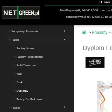
O nas
Przejdź
do
Armii Krajowej 44, 94-046 ŁÓDŹ, pn-czw 10
treści
netgreen@wp.pl tel. 42 686-71-10,
a
Komputery, Akcesoria
>
Produkty
>
Papier
Dyplom Fo
Papiery Ksero
Papiery Fotograficzne
Rolki Termiczne
Kalki
Druki
Dyplomy
Taśmy Do Metkownic
Pisanie