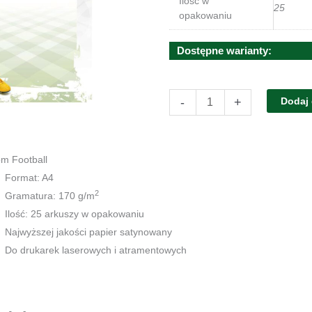
Ilość w
25
opakowaniu
Dostępne warianty:
ilość
-
+
Dodaj
Dyplom
Football
m Football
Format: A4
2
Gramatura: 170 g/m
Ilość: 25 arkuszy w opakowaniu
Najwyższej jakości papier satynowany
Do drukarek laserowych i atramentowych