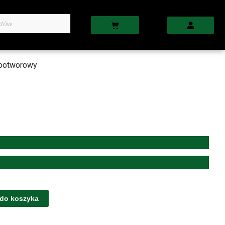
Cart
nootworowy
 do koszyka