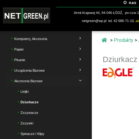
O nas
Przejdź
do
Armii Krajowej 44, 94-046 ŁÓDŹ, pn-czw 10
treści
netgreen@wp.pl tel. 42 686-71-10,
a
Komputery, Akcesoria
>
Produkty
>
Papier
Dziurkac
Pisanie
Urządzenia Biurowe
Akcesoria Biurowe
Linijki
Dziurkacze
Zszywacze
Zszywki
Spinacze I Klipy