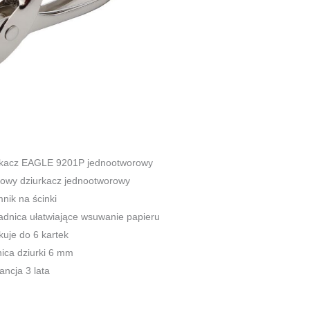
9201P
jednootworowy
rkacz EAGLE 9201P jednootworowy
owy dziurkacz jednootworowy
nik na ścinki
dnica ułatwiające wsuwanie papieru
kuje do 6 kartek
ica dziurki 6 mm
ncja 3 lata