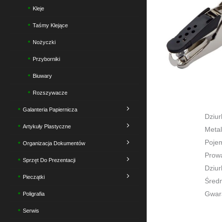
Kleje
Taśmy Klejące
Nożyczki
Przyborniki
Biuwary
Rozszywacze
Galanteria Papiernicza
Dziu
Artykuły Plastyczne
Metal
Pojem
Organizacja Dokumentów
Prowa
Sprzęt Do Prezentacji
Dziur
Pieczątki
Średn
Gwara
Poligrafia
Serwis