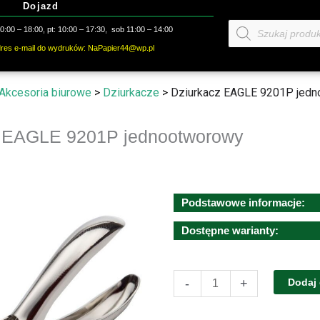
Dojazd
Wyszukiwarka
:00 – 18:00, pt: 10:00 – 17:30, sob 11:00 – 14:00
produktów
dres e-mail do wydruków: NaPapier44@wp.pl
Akcesoria biurowe
>
Dziurkacze
>
Dziurkacz EAGLE 9201P jed
z EAGLE 9201P jednootworowy
Podstawowe informacje:
Dostępne warianty:
ilość
-
+
Dodaj
Dziurkacz
EAGLE