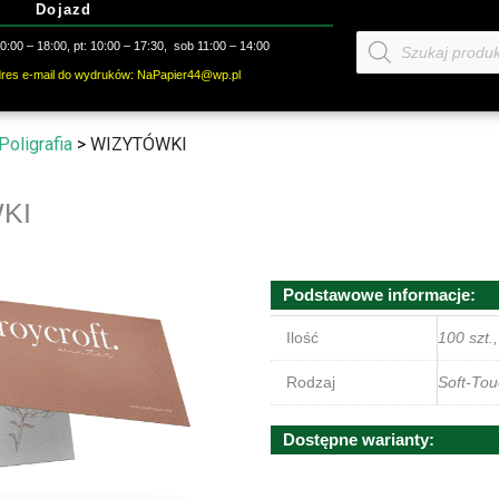
Dojazd
Wyszukiwarka
:00 – 18:00, pt: 10:00 – 17:30, sob 11:00 – 14:00
produktów
dres e-mail do wydruków: NaPapier44@wp.pl
Poligrafia
>
WIZYTÓWKI
KI
Podstawowe informacje:
Ilość
100 szt.,
Rodzaj
Soft-Tou
Dostępne warianty: