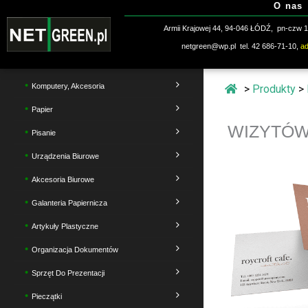
O nas
Przejdź
do
Armii Krajowej 44, 94-046 ŁÓDŹ, pn-czw 10
treści
netgreen@wp.pl tel. 42 686-71-10,
a
Komputery, Akcesoria
>
Produkty
>
Papier
WIZYTÓW
Pisanie
Urządzenia Biurowe
Akcesoria Biurowe
Galanteria Papiernicza
Artykuły Plastyczne
Organizacja Dokumentów
Sprzęt Do Prezentacji
Pieczątki