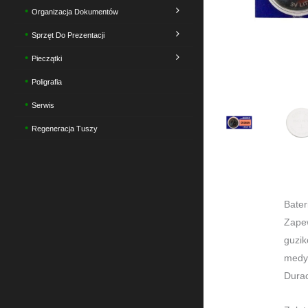
Organizacja Dokumentów
Sprzęt Do Prezentacji
Pieczątki
Poligrafia
Serwis
Regeneracja Tuszy
Bate
Zapew
guzik
medyc
Durac