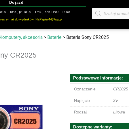
Dojazd
Wyszukiwarka
:00 – 18:00, pt: 10:00 – 17:30, sob 11:00 – 14:00
produktów
dres e-mail do wydruków: NaPapier44@wp.pl
Komputery, akcesoria
>
Baterie
>
Bateria Sony CR2025
ony CR2025
Podstawowe informacje:
Oznaczenie
CR2025
Napięcie
3V
Rodzaj
Litowa
Dostępne warianty: