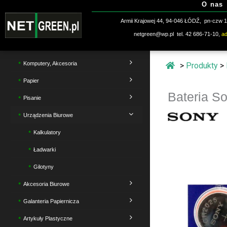
O nas
Przejdź
do
Armii Krajowej 44, 94-046 ŁÓDŹ, pn-czw 10
treści
netgreen@wp.pl tel. 42 686-71-10,
a
Komputery, Akcesoria
>
Produkty
>
Papier
Bateria S
Pisanie
Urządzenia Biurowe
Kalkulatory
Ładwarki
Gilotyny
Akcesoria Biurowe
Galanteria Papiernicza
Artykuły Plastyczne