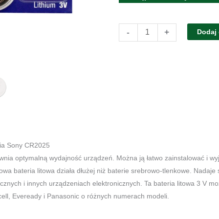
ilość
-
+
Dodaj
Bateria
Sony
CR2025
ria Sony CR2025
nia optymalną wydajność urządzeń. Można ją łatwo zainstalować i wyj
owa bateria litowa działa dłużej niż baterie srebrowo-tlenkowe. Nadaje
znych i innych urządzeniach elektronicznych. Ta bateria litowa 3 V m
ell, Eveready i Panasonic o różnych numerach modeli.