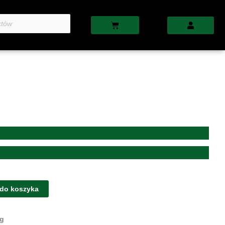
Cart
 do koszyka
g