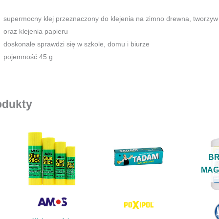
klej
do
supermocny klej przeznaczony do klejenia na zimno drewna, tworzyw
drewna
oraz klejenia papieru
45g
doskonale sprawdzi się w szkole, domu i biurze
pojemność 45 g
odukty
Ten
produkt
ma
B
wiele
MAG
wariantów.
Opcje
można
wybrać