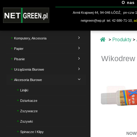
O nas
Przejdź
do
Armii Krajowej 44, 94-046 ŁÓDŹ, pn-czw 10
treści
netgreen@wp.pl tel. 42 686-71-10,
a
Komputery, Akcesoria
>
Produkty
>
Papier
Wikodrew 
Pisanie
Urządzenia Biurowe
Akcesoria Biurowe
Linijki
Dziurkacze
Zszywacze
Zszywki
Spinacze I Klipy
NOWY