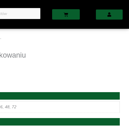
Cart
.
kowaniu
36, 48, 72