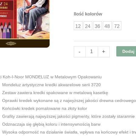
ilość
Ilość kolorów
MONDELUZ
12
24
36
48
72
Kredki
Koh-
I-
-
+
Dodaj
Noor
w
Metalowym
Opakowaniu
ki Koh-I-Noor MONDELUZ w Metalowym Opakowaniu
Mondeluz artystyczne kredki akwarelowe serii 3720
Zestaw zawiera kredki spakowane w metalową kasetkę
Oprawki kredek wykonane są z najwyższej jakości drewna cedrowego 
Końcówki kredek pomalowane na złoty kolor
Grafity zawierają najwyższej jakości pigmenty, które zostały starann
Odznaczaja się głębią koloru i intensywnością barw
Wysoka odporność na działanie światła, wpływa na końcowy efekt i t