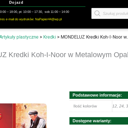
Dojazd
Wyszukiwarka
:00 – 18:00, pt: 10:00 – 17:30, sob 11:00 – 14:00
produktów
dres e-mail do wydruków: NaPapier44@wp.pl
Artykuły plastyczne
>
Kredki
>
MONDELUZ Kredki Koh-I-Noor w..
 Kredki Koh-I-Noor w Metalowym Opa
Podstawowe informacje:
Ilość kolorów
12, 24, 
Dostępne warianty: