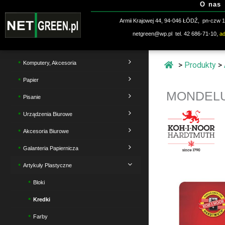
O nas
Przejdź
do
Armii Krajowej 44, 94-046 ŁÓDŹ, pn-czw 10
treści
netgreen@wp.pl tel. 42 686-71-10,
a
Komputery, Akcesoria
>
Produkty
>
Papier
MONDELUZ
Pisanie
Urządzenia Biurowe
Akcesoria Biurowe
Galanteria Papiernicza
Artykuły Plastyczne
Bloki
Kredki
Farby