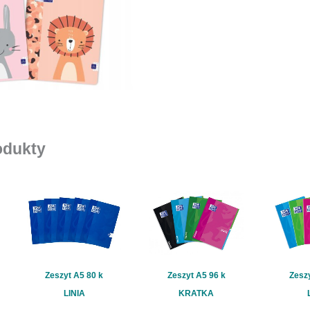
16
k
KRATKA
odukty
Zeszyt A5 80 k
Zeszyt A5 96 k
Zeszy
LINIA
KRATKA