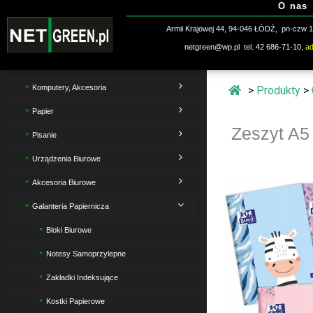
O nas
Przejdź
do
Armii Krajowej 44, 94-046 ŁÓDŹ, pn-czw 10
treści
netgreen@wp.pl tel. 42 686-71-10,
a
Komputery, Akcesoria
>
Produkty
>
Papier
Zeszyt A
Pisanie
Urządzenia Biurowe
Akcesoria Biurowe
Galanteria Papiernicza
Bloki Biurowe
Notesy Samoprzylepne
Zakładki Indeksujące
Kostki Papierowe