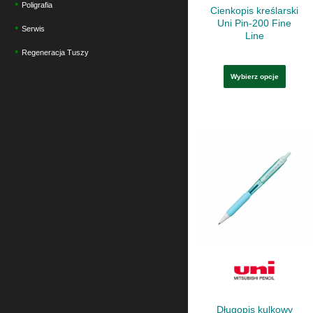
stron
Poligrafia
Cienkopis kreślarski
produ
Uni Pin-200 Fine
Serwis
Line
Regeneracja Tuszy
Wybierz opcje
Ten
produ
ma
wiele
waria
Opcj
możn
wybr
na
stron
Długopis kulkowy