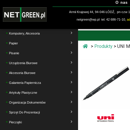
O nas
Przejdź
do
Armii Krajowej 44, 94-046 ŁÓDŹ, pn-czw 10
treści
netgreen@wp.pl tel. 42 686-71-10,
a
Komputery, Akcesoria
Papier
>
Produkty
>
UNI M
Pisanie
Ten
Urządzenia Biurowe
produ
Akcesoria Biurowe
ma
Galanteria Papiernicza
wiele
waria
Artykuły Plastyczne
Opcj
Organizacja Dokumentów
możn
Sprzęt Do Prezentacji
wybr
Pieczątki
na