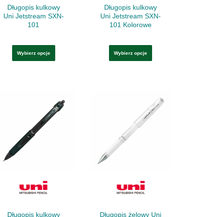
stronie
stronie
Długopis kulkowy
Długopis kulkowy
produktu
produktu
Uni Jetstream SXN-
Uni Jetstream SXN-
101
101 Kolorowe
Wybierz opcje
Wybierz opcje
Ten
Ten
produkt
produkt
ma
ma
wiele
wiele
wariantów.
wariantów.
Opcje
Opcje
można
można
wybrać
wybrać
na
na
stronie
stronie
Długopis kulkowy
Długopis żelowy Uni