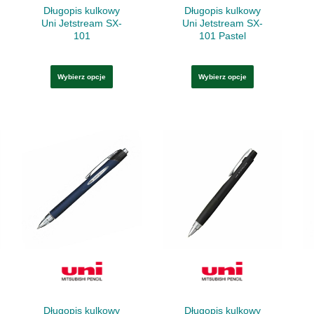
ie
stronie
stronie
Długopis kulkowy
Długopis kulkowy
ktu
produktu
produktu
Uni Jetstream SX-
Uni Jetstream SX-
101
101 Pastel
Wybierz opcje
Wybierz opcje
Ten
Ten
kt
produkt
produkt
ma
ma
wiele
wiele
ntów.
wariantów.
wariantów.
e
Opcje
Opcje
a
można
można
ać
wybrać
wybrać
na
na
ie
stronie
stronie
Długopis kulkowy
Długopis kulkowy